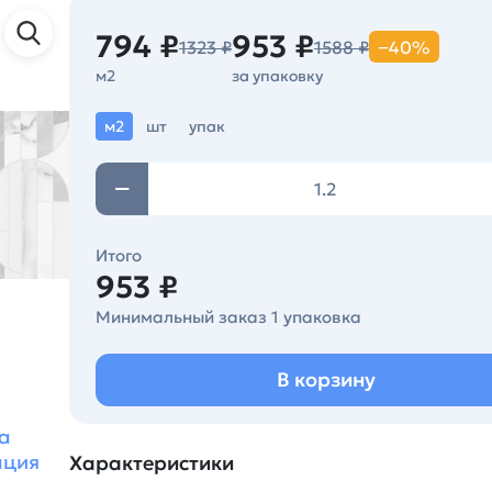
794 ₽
953 ₽
1323 ₽
1588 ₽
−40%
м2
за упаковку
м2
шт
упак
Итого
953 ₽
Минимальный заказ 1 упаковка
В корзину
а
ация
Характеристики