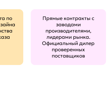
га по
Прямые контракты с
изайна
заводами
нства
производителями,
каза
лидерами рынка.
Официальный дилер
проверенных
поставщиков