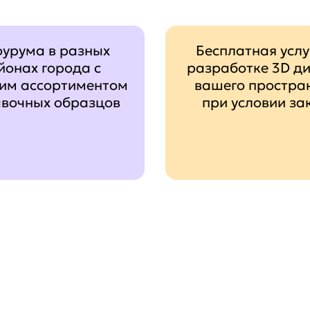
оурума в разных
Бесплатная услу
йонах города с
разработке 3D д
им ассортиментом
вашего простра
авочных образцов
при условии за