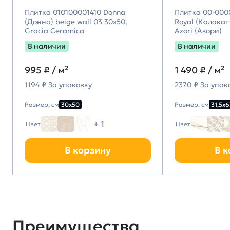
Плитка 010100001410 Donna
Плитка 00-000
(Донна) beige wall 03 30х50,
Royal (Калакатт
Gracia Ceramica
Azori (Азори)
В наличии
В наличии
995
₽ / м²
1 490
₽ / м²
1194 ₽ За упаковку
2370 ₽ За упак
Размер, см
30х50
Размер, см
31,5х6
+ 1
Цвет
Цвет
В корзину
В к
Преимущества