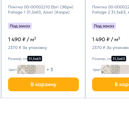
Плитка 00-00002210 Ebri (Эбри)
Плитка 00-000022
Foliage 1 31,5х63, Azori (Азори)
Foliage 2 31,5х63,
Под заказ
Под заказ
1 490
₽ / м²
1 490
₽ / м²
2370 ₽ За упаковку
2370 ₽ За упаковк
Размер, см
31,5х63
Размер, см
31,5х63
+ 3
Цвет
Цвет
В корзину
В кор