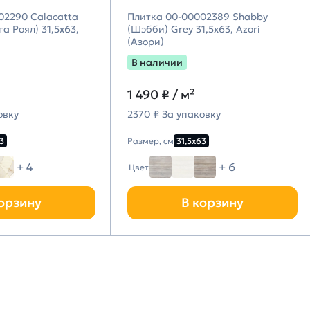
02290 Calacatta
Плитка 00-00002389 Shabby
а Роял) 31,5х63,
(Шэбби) Grey 31,5х63, Azori
(Азори)
В наличии
1 490
₽ / м²
овку
2370 ₽ За упаковку
3
Размер, см
31,5х63
+ 4
+ 6
Цвет
орзину
В корзину