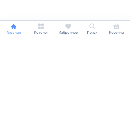
Главная
Каталог
Избранное
Поиск
Корзина
Индивидуальный подход к
каждому клиенту
Станьте нашим клиентом и
получайте все выгоды
нашей партнерской
программы
Заказать звонок