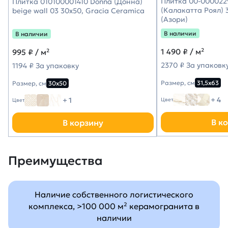
Плитка 00-0000229
Плитка 010100001410 Donna (Донна)
(Калакатта Роял) 3
beige wall 03 30х50, Gracia Ceramica
(Азори)
В наличии
В наличии
1 490
₽ / м²
995
₽ / м²
2370 ₽ За упаковк
1194 ₽ За упаковку
Размер, см
31,5х63
Размер, см
30х50
+ 4
+ 1
Цвет
Цвет
В к
В корзину
Преимущества
Наличие собственного логистического
комплекса, >100 000 м² керамогранита в
наличии